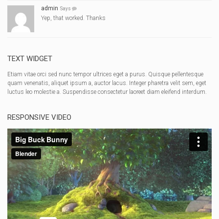
admin
Says
Yep, that worked. Thanks
TEXT WIDGET
Etiam vitae orci sed nunc tempor ultrices eget a purus. Quisque pellentesque
quam venenatis, aliquet ipsum a, auctor lacus. Integer pharetra velit sem, eget
luctus leo molestie a. Suspendisse consectetur laoreet diam eleifend interdum.
RESPONSIVE VIDEO