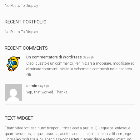
No Posts To Display
RECENT PORTFOLIO
No Posts To Display
RECENT COMMENTS
Un commentatore di WordPress
Says
Ciao, questo è un commento. Per iniziare a moderare, modificare ed
eliminare commenti, visita la schermata commenti nella bacheca.
Gli…
admin
Says
Yep, that worked. Thanks
TEXT WIDGET
Etiam vitae orci sed nunc tempor ultrices eget a purus. Quisque pellentesque
quam venenatis, aliquet ipsum a, auctor lacus. Integer pharetra velit sem, eget
luctus leo molestie a. Suspendisse consectetur laoreet diam eleifend interdum.