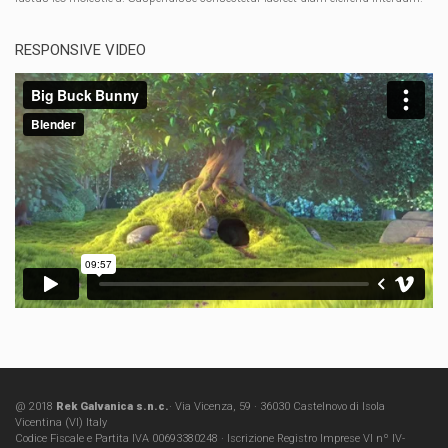
RESPONSIVE VIDEO
@ 2018
Rek Galvanica s.n.c.
· Via Vicenza, 59 · 36030 Castelnovo di Isola
Vicentina (VI) Italy
Codice Fiscale e Partita IVA 00693380248 · Iscrizione Registro Imprese VI nº IV-